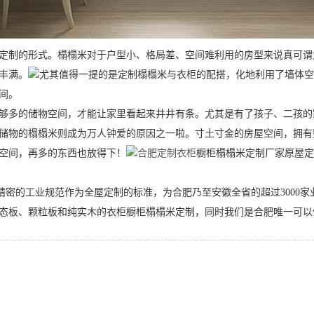
制的形式。榻榻米对于户型小、格局差、空间难利用的房型来说真可谓
丰满。
尤其值得一提的是定制榻榻米与衣柜的配搭，化地利用了墙体空
间。
多的储物空间，才能让家里看起来井井有条。尤其是有了孩子、二孩的
储物的榻榻米则成为万人钟爱的原因之一啦。寸土寸金的房屋空间，拥有
空间，再多的东西也放得下！
合肥定制衣柜
橱柜榻榻米定制厂家原屋定
的工业规范作为全屋定制的标准，为合肥乃至安徽全省的超过3000家
态板、颗粒板和纯实木的衣柜橱柜榻榻米定制，同时我们是合肥唯一可以