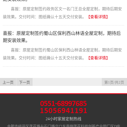
喜报：原屋定制签约政务区文一名门王总全屋定制，期待后期安
装效果。交付时间：图纸确认十五天交付安装。
【查看详情】
喜报：原屋定制签约蜀山区保利西山林语全屋定制，期待后
期安装效果。
喜报：原屋定制签约蜀山区保利西山林语全屋定制，期待后期安
装效果。交付时间：图纸确认十五天交付安装。
【查看详情】
上一页
下一页
第1页/共2页
24小时家居定制热线
合肥市经开区莲花路与石门路交口东南侧莲花科技创新产业园厂区D座