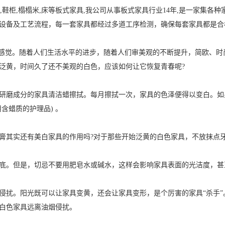
鞋柜,榻榻米,床等板式家具,我公司从事板式家具行业14年,是一家集各种家
设备及工艺流程，每一套家具都经过多道工序检测，确保每套家具都是合
感觉。随着人们生活水平的进步，随着人们审美观的不断提升，简欧、时
泛黄，时间久了还不美观的白色，应该如何让它恢复青春呢?
磨成分的家具清洁蜡擦拭。每月擦拭一次，家具的色泽便得以变白。如
含蜡质的护理品) 。
其实还有美白家具的作用吗?对于那些开始泛黄的白色家具，不放抹点牙
。但是，切忌不要用肥皂水或碱水，这样会影响家具表面的光洁度，甚
扰。阳光既可以让家具变黄，还会让家具变形，是个厉害的家具“杀手”
白色家具远离油烟侵扰。