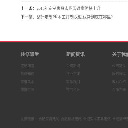
上一条：
2018年定制家具市场渗透率仍将上升
下一条：
整体定制PK木工打制衣柜,优势到底在哪里?
装修课堂
新闻资讯
关于我
定制问答
公司新闻
公司简介
装修知识
行业资讯
服务流程
家居风水
联系我们
板材介绍
原屋特服
预约设计
合作品牌
友情链接：
合肥家具定制
合肥橱柜定制
合肥实木家具定做
合肥酒柜