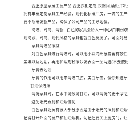
合肥原屋家居主营产品:合肥衣柜定制,衣帽间,酒柜,书柜,
拥有丰富定制家具生产经验，现代化标准厂房，一流的生产
要不断研发新产品，确保了公司产品的主导地位。
简洁、时尚、清新...白色的家具会给人一种心旷神怡的
现简欧、时尚、现代风格的家具也就白色莫属了。可面对易
家具清洁品擦拭
对白色家具进行清洁时，可以用小块海绵蘸着含有软性研
尘埃以及污垢，再用护理剂轻擦沙发表面一至两遍(不要使用
牙膏去污渍
牙膏的作用可以用来清洁口腔，美白牙齿，但你知道牙膏
甘油保洁法
清洗家具时，在水中滴数滴甘油，可以清洗的更干净彻底
避免阳光直射和油烟侵扰
白色家具泛黄有很大部分原因是由于阳光的照射和油烟侵
记得打开外面的窗户和抽油烟机，切记还要关上厨房门，让