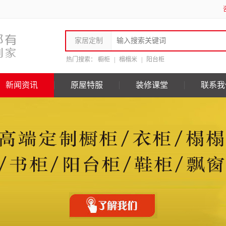
家居定制
热门搜索：
橱柜
|
榻榻米
|
阳台柜
新闻资讯
原屋特服
装修课堂
联系我